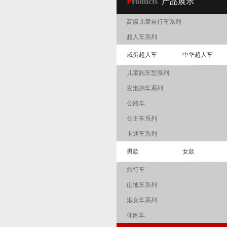
P
roducts
产品展示
高级儿童自行车系列
超人车系列
咸蛋超人车
中华超人车
儿童跑车型系列
发泡胎车系列
公路车
公主车系列
卡通车系列
男款
女款
旅行车
山地车系列
淑女车系列
休闲车